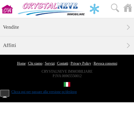
Vendite
Affitti
Home
|
Chi siamo
|
Servizi
|
Contatti
|
Privacy Policy
|
Revoca consensi
CRYSTALNEVE IMMOBILIARE
P.IVA 06965550012
Clicca qui per passare alla versione pc/desktop