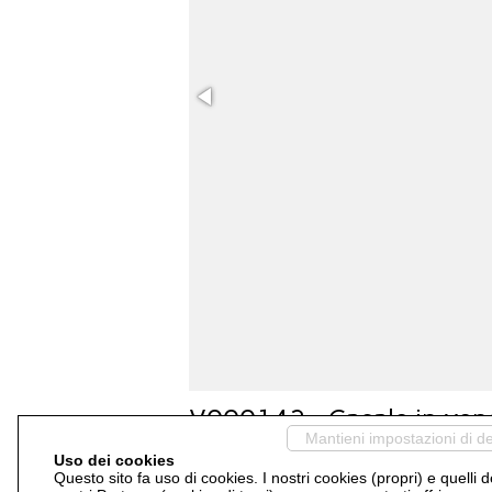
V000142 - Casale in ven
Mantieni impostazioni di de
Uso dei cookies
Rustico/Casale
Questo sito fa uso di cookies. I nostri cookies (propri) e quelli d