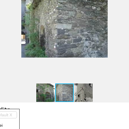
dita
fault X
ei