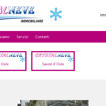
im
 siamo
Servizi
Contatti
Oulx
Sauze d'Oulx