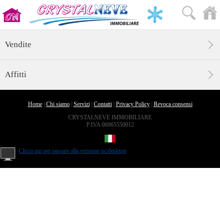
Vendite
Affitti
Home
|
Chi siamo
|
Servizi
|
Contatti
|
Privacy Policy
|
Revoca consensi
CRYSTALNEVE IMMOBILIARE
P.IVA 06965550012
Clicca qui per passare alla versione pc/desktop