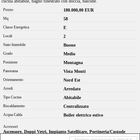
cucina abitabile, bagno finestrato con doccia, balcone.
Prezzo
180.000,00 EUR
Mq
58
Classe Energetica
E
Locali
2
Stato Immobile
Buono
Grado
Medio
Posizione
Montagna
Panorama
Vista Monti
Orientamento
Nord Est
Arredi
Arredato
Tipo Cucina
Abitabile
Riscaldamento
Centralizzato
Acqua Calda
Boiler elettrico estivo
Accessori
Ascensore, Doppi Vetri, Impianto Satellitare, Portineria/Custode
Mantieni impostazioni di default X