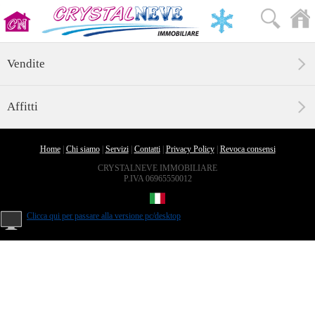
Vendite
Affitti
Home
|
Chi siamo
|
Servizi
|
Contatti
|
Privacy Policy
|
Revoca consensi
CRYSTALNEVE IMMOBILIARE
P.IVA 06965550012
Clicca qui per passare alla versione pc/desktop